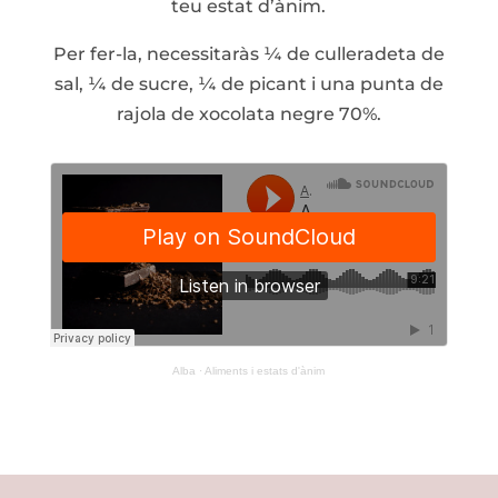
teu estat d’ànim.
Per fer-la, necessitaràs ¼ de culleradeta de
sal, ¼ de sucre, ¼ de picant i una punta de
rajola de xocolata negre 70%.
Alba
·
Aliments i estats d'ànim