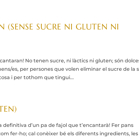
 (SENSE SUCRE NI GLUTEN NI
taran! No tenen sucre, ni làctics ni gluten; són dolce
 nens/es, per persones que volen eliminar el sucre de la 
ctosa i per tothom que tingui...
TEN)
 definitiva d’un pa de fajol que t’encantarà! Fer pans
com fer-ho; cal conèixer bé els diferents ingredients, les