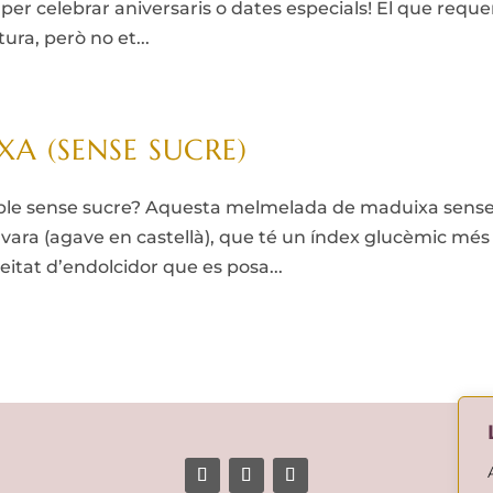
 per celebrar aniversaris o dates especials! El que reque
ura, però no et...
A (SENSE SUCRE)
able sense sucre? Aquesta melmelada de maduixa sens
vara (agave en castellà), que té un índex glucèmic més
 meitat d’endolcidor que es posa...