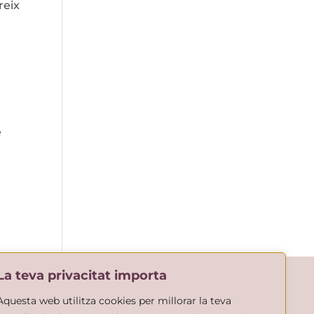
reix
e
La teva privacitat importa
Aquesta web utilitza cookies per millorar la teva