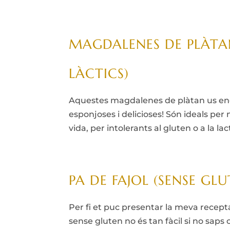
MAGDALENES DE PLÀTAN
LÀCTICS)
Aquestes magdalenes de plàtan us encan
esponjoses i delicioses! Són ideals per
vida, per intolerants al gluten o a la la
PA DE FAJOL (SENSE GLU
Per fi et puc presentar la meva recepta
sense gluten no és tan fàcil si no saps 