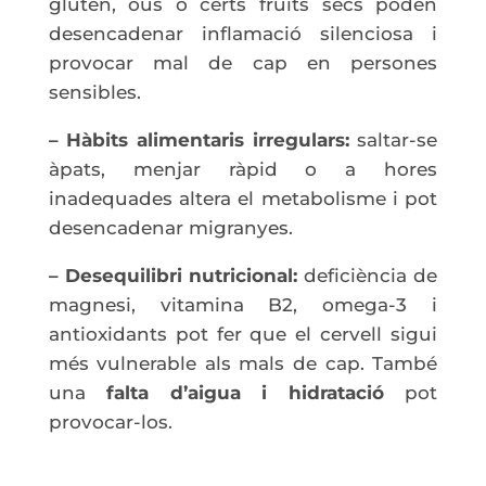
gluten, ous o certs fruits secs poden
desencadenar inflamació silenciosa i
provocar mal de cap en persones
sensibles.
– Hàbits alimentaris irregulars:
saltar-se
àpats, menjar ràpid o a hores
inadequades altera el metabolisme i pot
desencadenar migranyes.
– Desequilibri nutricional:
deficiència de
magnesi, vitamina B2, omega-3 i
antioxidants pot fer que el cervell sigui
més vulnerable als mals de cap. També
una
falta d’aigua i hidratació
pot
provocar-los.