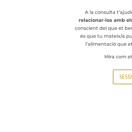
A la consulta t’ajud
relacionar-los amb e
conscient del que et ben
és que tu mateix/a p
l’alimentació que e
Mira com et
SESS