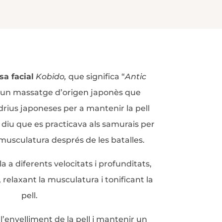
a facial
Kobido,
que significa “
Antic
s un massatge d’origen japonès que
drius japoneses per a mantenir la pell
 diu que es practicava als samurais per
a musculatura després de les batalles.
a a diferents velocitats i profunditats,
, relaxant la musculatura i tonificant la
pell.
 l’envelliment de la pell i mantenir un