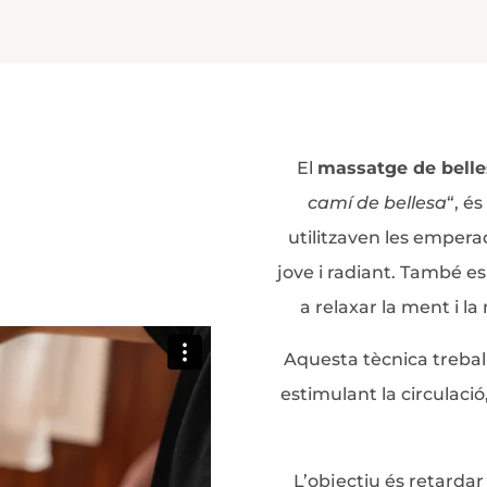
El
massatge de belles
camí de bellesa
“, é
utilitzaven les empera
jove i radiant. També es
a relaxar la ment i l
Aquesta tècnica treball
estimulant la circulació
L’objectiu és retardar