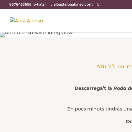
676453656 (whats)
alba@albaalonso.com
Atura’t un m
Descarrega’t la
Roda de
En pocs minuts tindràs una 
Om