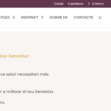
Català
Castellano
0 Items
TGES
INSPIRA’T
SOBRE MI
CONTACTE
teu benestar.
eva salut necessiten més
 a millorar el teu benestar.
eu.