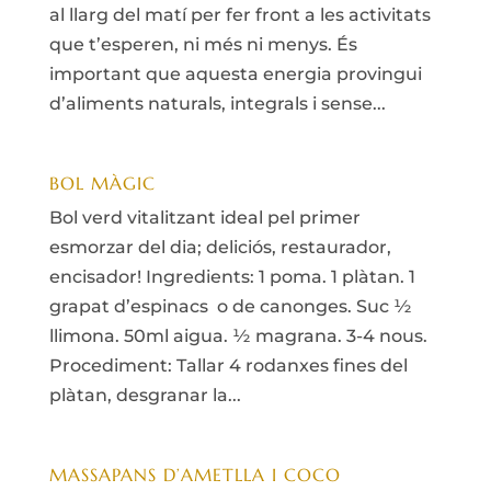
al llarg del matí per fer front a les activitats
que t’esperen, ni més ni menys. És
important que aquesta energia provingui
d’aliments naturals, integrals i sense...
BOL MÀGIC
Bol verd vitalitzant ideal pel primer
esmorzar del dia; deliciós, restaurador,
encisador! Ingredients: 1 poma. 1 plàtan. 1
grapat d’espinacs o de canonges. Suc ½
llimona. 50ml aigua. ½ magrana. 3-4 nous.
Procediment: Tallar 4 rodanxes fines del
plàtan, desgranar la...
MASSAPANS D’AMETLLA I COCO