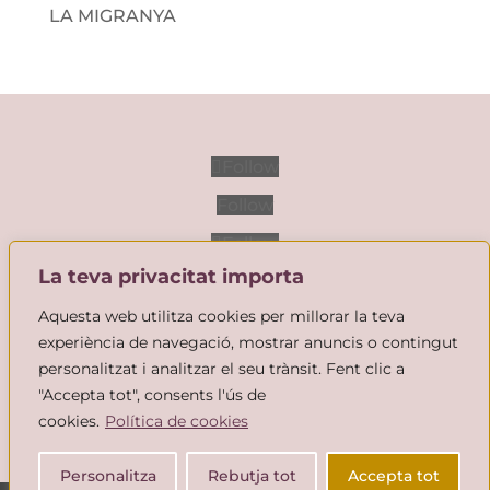
LA MIGRANYA
Follow
Follow
Follow
La teva privacitat importa
Aquesta web utilitza cookies per millorar la teva
© 2026 ALBA ALONSO. Tots els drets
experiència de navegació, mostrar anuncis o contingut
reservats.
POLÍTICA DE PRIVACITAT
·
personalitzat i analitzar el seu trànsit. Fent clic a
POLÍTICA DE COOKIES
·
AVÍS LEGAL
"Accepta tot", consents l'ús de
cookies.
Política de cookies
Personalitza
Rebutja tot
Accepta tot