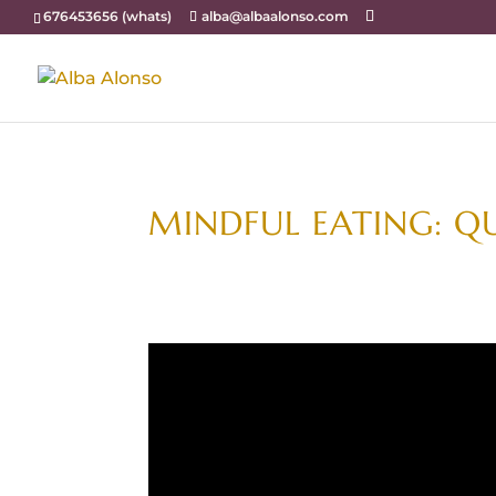
676453656 (whats)
alba@albaalonso.com
MINDFUL EATING: QU