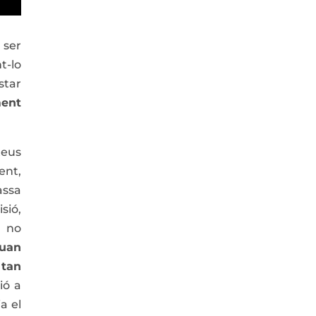
 ser
t-lo
star
ment
teus
ent,
assa
sió,
, no
quan
 tan
ió a
a el