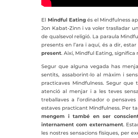
El
Mindful Eating
és el Mindfulness ap
Jon Kabat-Zinn i va voler traslladar u
de qualsevol religió. La paraula Mindfu
presents en l’ara i aquí, és a dir, esta
present
. Així, Mindful Eating, signifi
Segur que alguna vegada has menjat
sentits, assaborint-lo al màxim i s
practicaves Mindfulness. Segur que
atenció al menjar i a les teves sensa
treballaves a l’ordinador o pensave
estaves practicant Mindfulness. Per t
mengem i també en ser conscient
internament com externament
. Est
les nostres sensacions físiques, per e