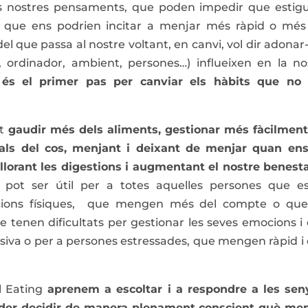
els nostres pensaments, que poden impedir que esti
, que ens podrien incitar a menjar més ràpid o més
l que passa al nostre voltant, en canvi, vol dir adonar
ó, ordinador, ambient, persones…) influeixen en la no
 és el primer pas per canviar els hàbits que no
t
gaudir més dels aliments, gestionar més fàcilment
yals del cos, menjant i deixant de menjar quan en
orant les digestions i augmentant el nostre benesta
s pot ser útil per a totes aquelles persones que e
acions físiques, que mengen més del compte o qu
 tenen dificultats per gestionar les seves emocions i
iva o per a persones estressades, que mengen ràpid i
l Eating
aprenem a escoltar i a respondre a les sen
oder decidir de manera plenament conscient què men