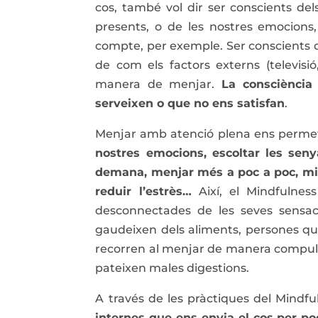
cos, també vol dir ser conscients d
presents, o de les nostres emocions
compte, per exemple. Ser conscients de
de com els factors externs (televisi
manera de menjar.
La consciència
serveixen o que no ens satisfan
.
Menjar amb atenció plena ens perme
nostres emocions, escoltar les sen
demana, menjar més a poc a poc, mill
reduir l’estrès…
Així, el Mindfulnes
desconnectades de les seves sens
gaudeixen dels aliments, persones que
recorren al menjar de manera compuls
pateixen males digestions.
A través de les pràctiques del Mindfu
internes que ens envia el cos per p