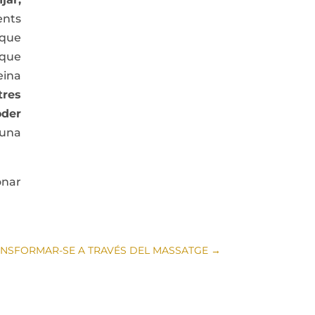
ents
 que
 que
eina
tres
oder
 una
onar
NSFORMAR-SE A TRAVÉS DEL MASSATGE
→