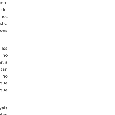
guem
 del
-nos
stra
 ens
 les
s ho
r, a
stan
e no
 que
 que
yals
jar,