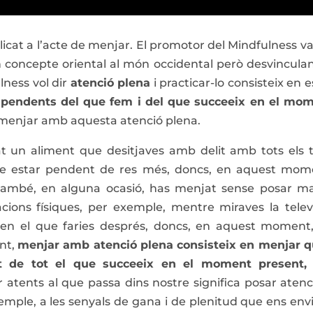
licat a l’acte de menjar. El promotor del Mindfulness va
n concepte oriental al món occidental però desvinculan
lness vol dir
atenció plena
i practicar-lo consisteix en e
r
pendents del que fem i del que succeeix en el mo
ca menjar amb aquesta atenció plena.
 un aliment que desitjaves amb delit amb tots els 
ense estar pendent de res més, doncs, en aquest mom
 també, en alguna ocasió, has menjat sense posar m
cions físiques, per exemple, mentre miraves la televi
s en el que faries després, doncs, en aquest moment
ant,
menjar amb atenció plena consisteix en menjar 
 de tot el que succeeix en el moment present,
ar atents al que passa dins nostre significa posar atenc
xemple, a les senyals de gana i de plenitud que ens envi