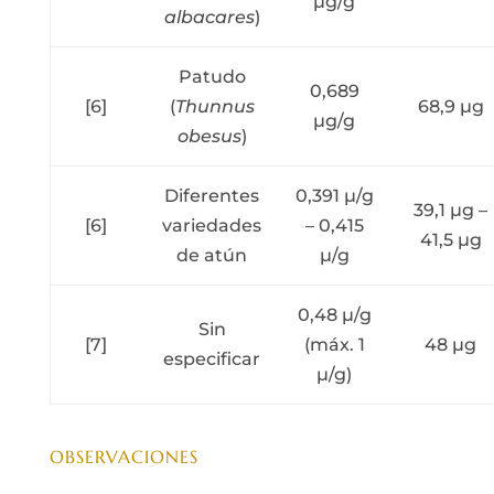
µg/g
albacares
)
Patudo
0,689
[6]
(
Thunnus
68,9 µg
µg/g
obesus
)
Diferentes
0,391 µ/g
39,1 µg –
[6]
variedades
– 0,415
41,5 µg
de atún
µ/g
0,48 µ/g
Sin
[7]
(máx. 1
48 µg
especificar
µ/g)
OBSERVACIONES