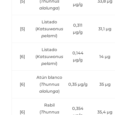
[5]
(
Thunnus
33,8 µg
µg/g
alalunga
)
Listado
0,311
[5]
(
Katsuwonus
31,1 µg
µg/g
pelami
)
Listado
0,144
[6]
(
Katsuwonus
14 µg
µg/g
pelami
)
Atún blanco
[6]
(
Thunnus
0,35 µg/g
35 µg
alalunga
)
Rabil
0,354
[6]
(
Thunnus
35,4 µg