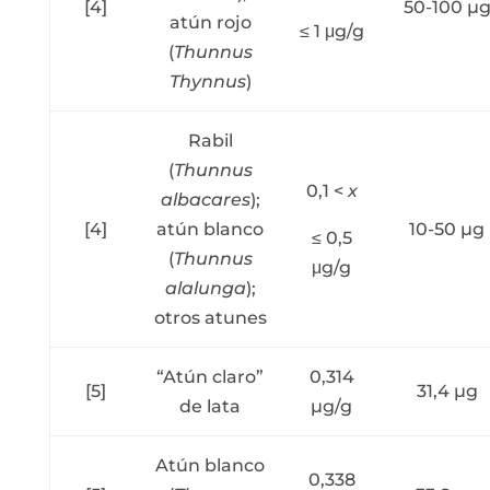
[4]
50-100 µ
atún rojo
≤ 1 μg/g
(
Thunnus
Thynnus
)
Rabil
(
Thunnus
0,1 <
x
albacares
);
[4]
atún blanco
10-50 µg
≤ 0,5
(
Thunnus
μg/g
alalunga
);
otros atunes
“Atún claro”
0,314
[5]
31,4 µg
de lata
µg/g
Atún blanco
0,338