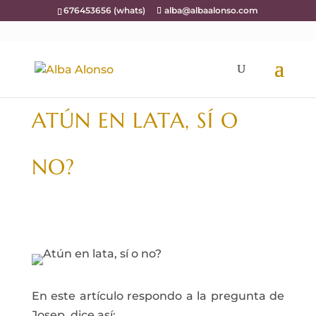
676453656 (whats)
alba@albaalonso.com
ATÚN EN LATA, SÍ O
NO?
En este artículo respondo a la pregunta de
Josep, dice así: