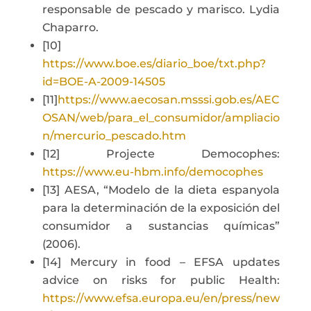
responsable de pescado y marisco. Lydia
Chaparro.
[10]
https://www.boe.es/diario_boe/txt.php?
id=BOE-A-2009-14505
[11]
https://www.aecosan.msssi.gob.es/AEC
OSAN/web/para_el_consumidor/ampliacio
n/mercurio_pescado.htm
[12] Projecte Democophes:
https://www.eu-hbm.info/democophes
[13] AESA, “Modelo de la dieta espanyola
para la determinación de la exposición del
consumidor a sustancias químicas”
(2006).
[14] Mercury in food – EFSA updates
advice on risks for public Health:
https://www.efsa.europa.eu/en/press/new