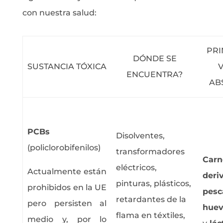
con nuestra salud:
PRI
DÓNDE SE
SUSTANCIA TÓXICA
V
ENCUENTRA?
AB
PCBs
Disolventes,
(policlorobifenilos)
transformadores
Car
eléctricos,
Actualmente están
deri
pinturas, plásticos,
prohibidos en la UE
pesc
retardantes de la
pero persisten al
huev
flama en téxtiles,
medio y, por lo