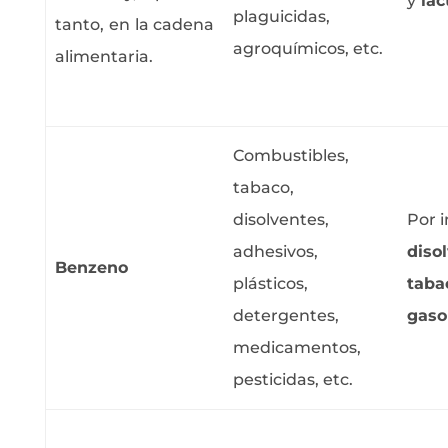
y
lác
plaguicidas,
tanto, en la cadena
agroquímicos, etc.
alimentaria.
Combustibles,
tabaco,
disolventes,
Por i
adhesivos,
diso
Benzeno
plásticos,
tabac
detergentes,
gaso
medicamentos,
pesticidas, etc.