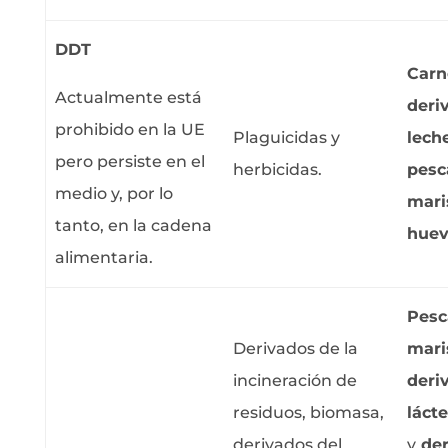
DDT
Carn
Actualmente está
deri
prohibido en la UE
Plaguicidas y
lech
pero persiste en el
herbicidas.
pes
medio y, por lo
mari
tanto, en la cadena
huev
alimentaria.
Pesc
Derivados de la
mari
incineración de
deri
residuos, biomasa,
láct
derivados del
y
der