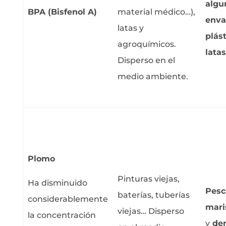
algu
BPA (Bisfenol A)
material médico…),
enva
latas y
plást
agroquímicos.
lata
Disperso en el
medio ambiente.
Plomo
Pinturas viejas,
Ha disminuido
Pesc
baterías, tuberías
considerablemente
mari
viejas… Disperso
la concentración
y
der