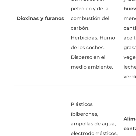
petróleo y de la
huev
Dioxinas y furanos
combustión del
men
carbón.
cant
Herbicidas. Humo
aceit
de los coches.
gras
Disperso en el
vege
medio ambiente.
leche
verd
Plásticos
(biberones,
Alim
ampollas de agua,
cont
electrodomésticos,