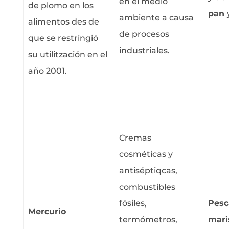
en el medio
de plomo en los
pan
ambiente a causa
alimentos des de
de procesos
que se restringió
industriales.
su utilitzación en el
año 2001.
Cremas
cosméticas y
antiséptiqcas,
combustibles
fósiles,
Pes
Mercurio
termómetros,
mari