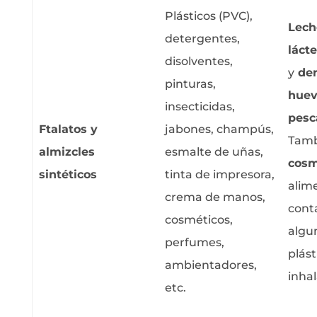
Plásticos (PVC),
Lech
detergentes,
láct
disolventes,
y
der
pinturas,
huev
insecticidas,
pesc
Ftalatos y
jabones, champús,
Tam
almizcles
esmalte de uñas,
cosm
sintéticos
tinta de impresora,
alim
crema de manos,
cont
cosméticos,
algu
perfumes,
plást
ambientadores,
inhal
etc.