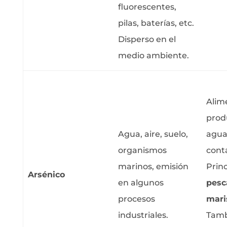
fluorescentes,
pilas, baterías, etc.
Disperso en el
medio ambiente.
Alim
prod
Agua, aire, suelo,
agu
organismos
cont
marinos, emisión
Prin
Arsénico
en algunos
pes
procesos
mari
industriales.
Tamb