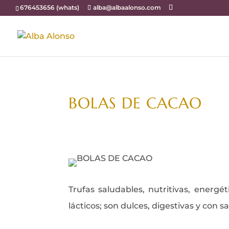
676453656 (whats)
alba@albaalonso.com
BOLAS DE CACAO
Trufas saludables, nutritivas, energét
lácticos; son dulces, digestivas y con 