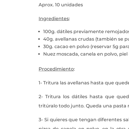
Aprox. 10 unidades
Ingredientes
:
100g. dátiles previamente remojados
40g. avellanas crudas (también se 
30g. cacao en polvo (reservar 5g para 
Nuez moscada, canela en polvo, piel 
Procedimiento
:
1- Tritura las avellanas hasta que qued
2- Tritura los dátiles hasta que que
tritúralo todo junto. Queda una past
3- Si quieres que tengan diferentes s
pizca de canela en polvo, en la otra