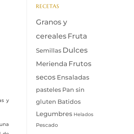
RECETAS
Granos y
cereales
Fruta
Dulces
Semillas
Merienda
Frutos
secos
Ensaladas
pasteles
Pan sin
as y
Batidos
gluten
Legumbres
Helados
 una
Pescado
l de