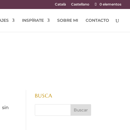
Català
Castellano
0 elementos
AJES
INSPÍRATE
SOBRE MI
CONTACTO
BUSCA
 sin