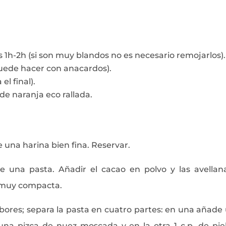
 1h-2h (si son muy blandos no es necesario remojarlos).
puede hacer con anacardos).
el final).
de naranja eco rallada.
e una harina bien fina. Reservar.
de una pasta. Añadir el cacao en polvo y las avellan
a muy compacta.
abores; separa la pasta en cuatro partes: en una añade
 una pizca de nuez moscada y en la otra 1 c.p. de pie