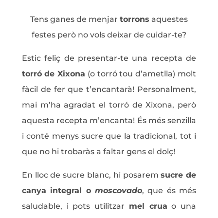
Tens ganes de menjar
torrons
aquestes
festes però no vols deixar de cuidar-te?
Estic feliç de presentar-te una recepta de
torró de Xixona
(o torró tou d’ametlla) molt
fàcil de fer que t’encantarà! Personalment,
mai m’ha agradat el torró de Xixona, però
aquesta recepta m’encanta! És més senzilla
i conté menys sucre que la tradicional, tot i
que no hi trobaràs a faltar gens el dolç!
En lloc de sucre blanc, hi posarem
sucre de
canya integral o
moscovado
, que és més
saludable, i pots utilitzar
mel crua
o una