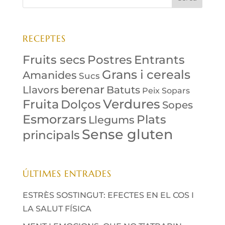
RECEPTES
Fruits secs
Postres
Entrants
Grans i cereals
Amanides
Sucs
berenar
Llavors
Batuts
Peix
Sopars
Verdures
Fruita
Dolços
Sopes
Esmorzars
Plats
Llegums
Sense gluten
principals
ÚLTIMES ENTRADES
ESTRÈS SOSTINGUT: EFECTES EN EL COS I
LA SALUT FÍSICA