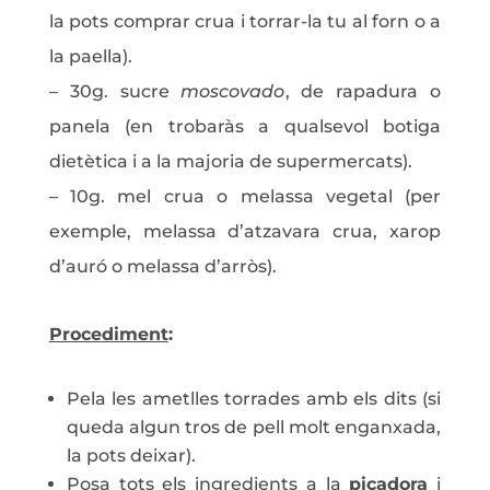
la pots comprar crua i torrar-la tu al forn o a
la paella).
– 30g. sucre
moscovado
, de rapadura o
panela (en trobaràs a qualsevol botiga
dietètica i a la majoria de supermercats).
– 10g. mel crua o melassa vegetal (per
exemple, melassa d’atzavara crua, xarop
d’auró o melassa d’arròs).
Procediment
:
Pela les ametlles torrades amb els dits (si
queda algun tros de pell molt enganxada,
la pots deixar).
Posa tots els ingredients a la
picadora
i