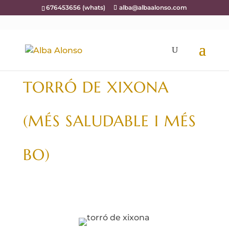
676453656 (whats)
alba@albaalonso.com
TORRÓ DE XIXONA
(MÉS SALUDABLE I MÉS
BO)