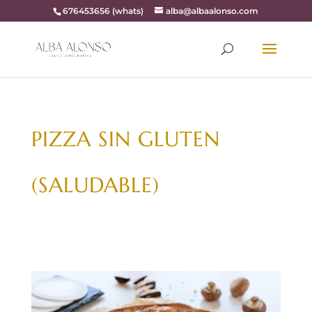
676453656 (whats)
alba@albaalonso.com
PIZZA SIN GLUTEN
(SALUDABLE)